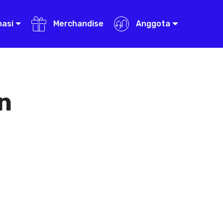
masi
Merchandise
Anggota
n