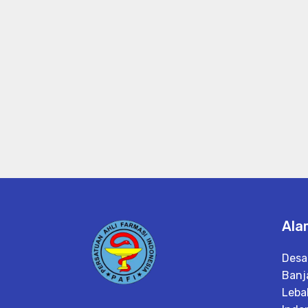
Ala
Desa
Banj
Leba