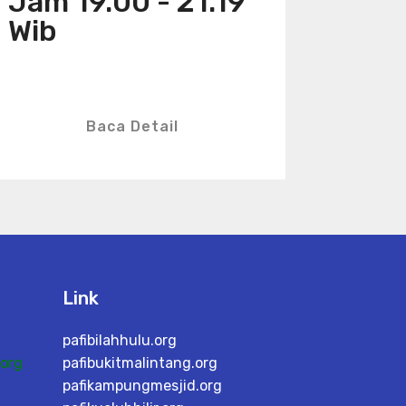
Jam 19.00 - 21.19
Wib
Baca Detail
Link
pafibilahhulu.org
org
pafibukitmalintang.org
pafikampungmesjid.org