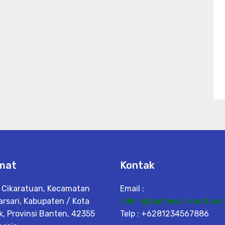
mat
Kontak
 Cikaratuan, Kecamatan
Email :
arsari, Kabupaten / Kota
admin@pafidesacikaratuan.
k, Provinsi Banten, 42355
Telp : +6281234567886