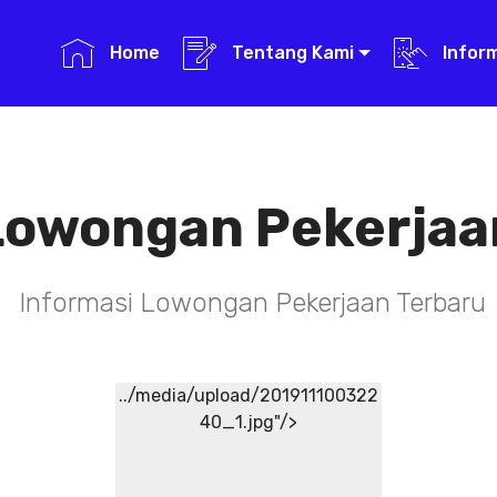
Home
Tentang Kami
Infor
Lowongan Pekerjaa
Informasi Lowongan Pekerjaan Terbaru
../media/upload/201911100322
40_1.jpg"/>
TENAGA TEKNIS
KEFARMASIAN
DI RSIA ADINA