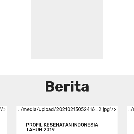
WONOSOBO
DIBUTUHKAN SEGERA
TENAGA TEKNIS
KEFARMASIAN DI
RUMAH SAKIT IBU DAN
ANAK ADINA
WONOSOBO
SYARAT DAN
KETENTUAN LIHAT
Berita
BROSUR
"/>
../media/upload/20210213052416_2.jpg"/>
..
PROFIL KESEHATAN INDONESIA
TAHUN 2019